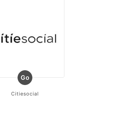
Go
Citiesocial