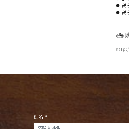
● 
● 
http:
姓名
*