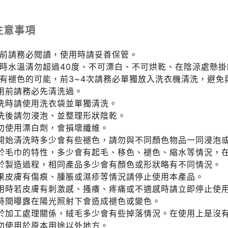
注意事項
用前請務必閱讀，使用時請妥善保管。
滌時水溫清勿超過40度、不可漂白、不可烘乾、在陰涼處懸
色有褪色的可能，前3~4次請務必單獨放入洗衣機清洗，避免
使用前請務必先清洗過。
清洗時請使用洗衣袋並單獨清洗。
清洗後請勿浸泡、並整理形狀陰乾。
請勿使用漂白劑，會損壞纖維。
剛開始清洗時多少會有些褪色，請勿與不同顏色物品一同浸泡
由於毛巾的特性，多少會有起毛、移色、褪色、縮水等情況，
由於製造過程，相同產品多少會有顏色或形狀略有不同情況。
如果皮膚有傷痕、腫脹或濕疹等情況請停止使用本產品。
使用時若皮膚有刺激感、搔癢、疼痛或不適感時請立即停止使
長時間曝露在陽光照射下會造成褪色或變色。
由於加工處理關係，絨毛多少會有些掉落情況。在使用上是沒
請勿使用於原本用途以外地方。