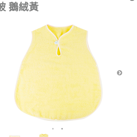
被 鵝絨黃