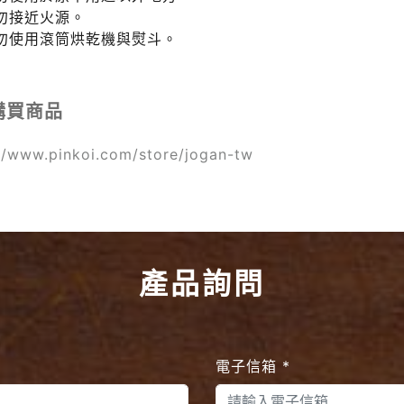
請勿接近火源。
請勿使用滾筒烘乾機與熨斗。
購買商品
//www.pinkoi.com/store/jogan-tw
產品詢問
電子信箱
*